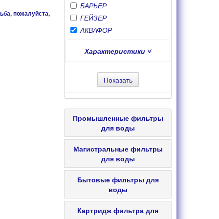
БАРЬЕР
ьба, пожалуйста,
ГЕЙЗЕР
АКВАФОР
Характеристики
Показать
Промышленные фильтры
для воды
Магистральные фильтры
Водоподготовка для
производств
для воды
Дисковые фильтры для воды
Бытовые фильтры для
Водоподготовка для
котельных
воды
Картриджный фильтр
Картридж фильтра для
Система очистки воды -
Водоподготовка для