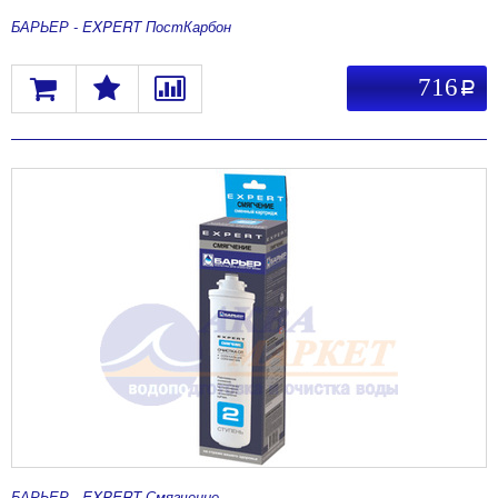
БАРЬЕР - EXPERT ПостКарбон
716
a
БАРЬЕР - EXPERT Смягчение