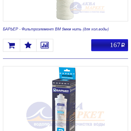
БАРЬЕР - Фильтроэлемент ВМ 5мкм нить (для хол.воды)
167
a