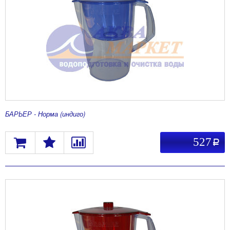
БАРЬЕР - Норма (индиго)
527
a