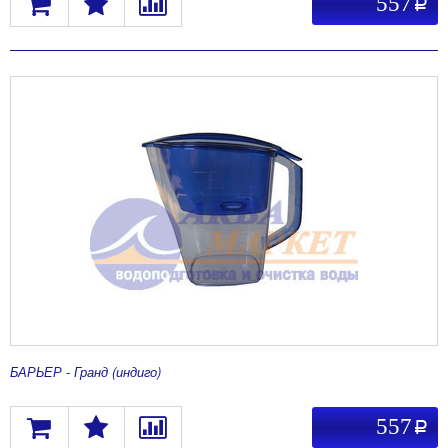
557
a
БАРЬЕР - Гранд (индиго)
557
a