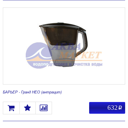
БАРЬЕР - Гранд НЕО (антрацит)
632
a