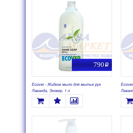
790
a
Ecover - Жидкое мыло для мытья рук
Ecove
Лаванда, Эковер, 1 л
Лаванд