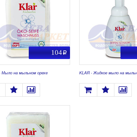
104
a
- Мыло на мыльном орехе
KLAR - Жидкое мыло на мыльн