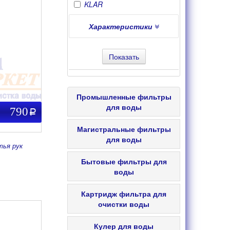
KLAR
Характеристики
Показать
Промышленные фильтры
для воды
790
a
Магистральные фильтры
Водоподготовка для
производств
для воды
тья рук
Дисковые фильтры для воды
Бытовые фильтры для
Водоподготовка для
котельных
воды
Картриджный фильтр
Картридж фильтра для
Система очистки воды -
Водоподготовка для
фильтр обратного осмоса
очистки воды
коттеджей
Фильтр с нержавеющей
сеткой
Система обратного осмоса
Картридж для системы
Система под мойку
Кулер для воды