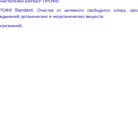
оочистителей БАРЬЕР ПРОФИ.
РОФИ Standard. Очистка от активного свободного хлора, орг
единений органических и неорганических веществ.
агрязнений.