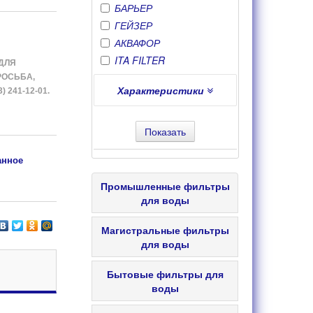
БАРЬЕР
ГЕЙЗЕР
АКВАФОР
ITA FILTER
ДЛЯ
РОСЬБА,
Характеристики
241-12-01.
Производительность
Показать
( куб.м/ч ):
анное
Высота
( мм ):
Промышленные фильтры
для воды
Применение
Магистральные фильтры
Водоподготовка для
производств
для воды
Предназначение
Дисковые фильтры для воды
Бытовые фильтры для
Водоподготовка для
котельных
воды
Подходящие модели
Картриджный фильтр