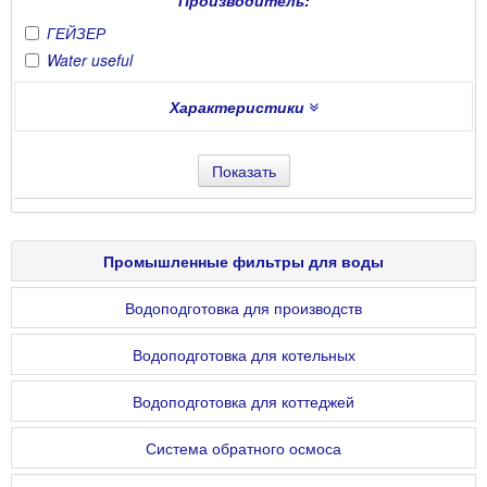
Производитель:
ГЕЙЗЕР
Water useful
Характеристики
Производительность
( куб.м/ч ):
Показать
Рабочее давление
( бар ):
Промышленные фильтры для воды
Предназначение
Водоподготовка для производств
Объем
( куб.м ):
Водоподготовка для котельных
Водоподготовка для коттеджей
Производительность фильтра
( куб.м/ч ):
Система обратного осмоса
Макс. рабочая температура
( °C ):